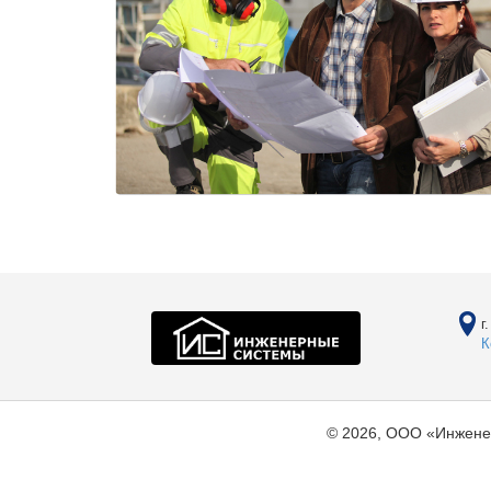
г
К
© 2026, ООО «Инжене