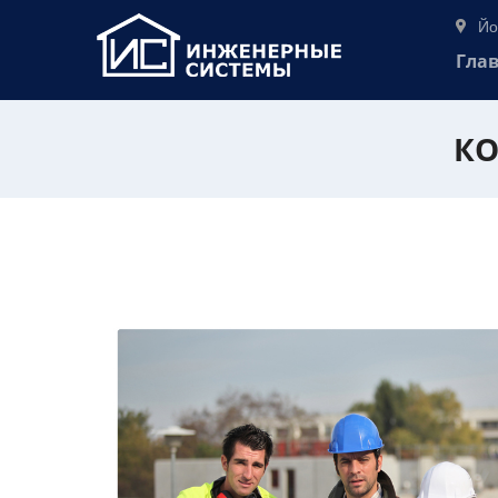
Йо
Гла
КО