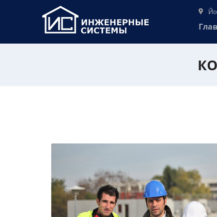
Йо
Гла
КО