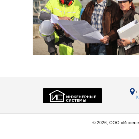
г
К
© 2026, ООО «Инжене