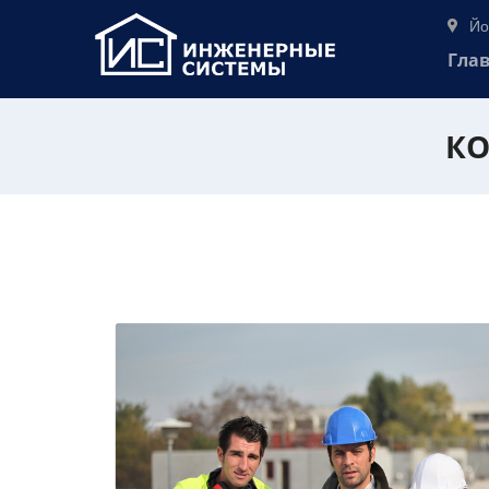
Йо
Гла
КО