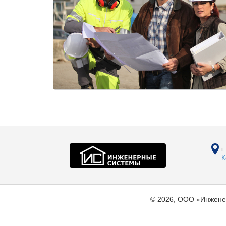
г
К
© 2026, ООО «Инжене