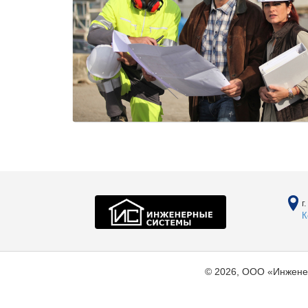
г
К
© 2026, ООО «Инжене