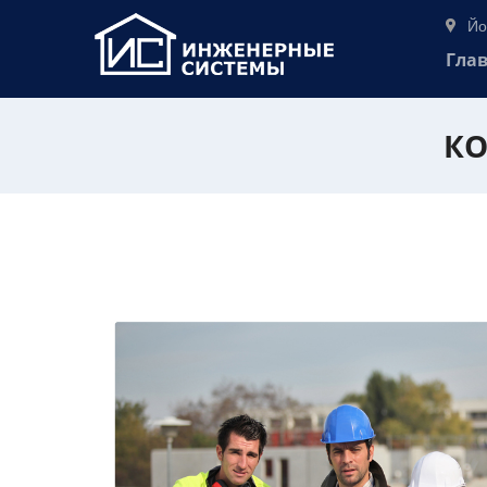
Йо
Гла
КО