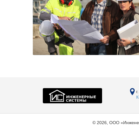
г
К
© 2026, ООО «Инжене