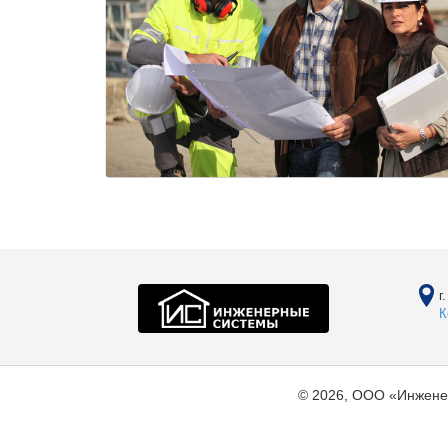
г
К
© 2026, ООО «Инжене