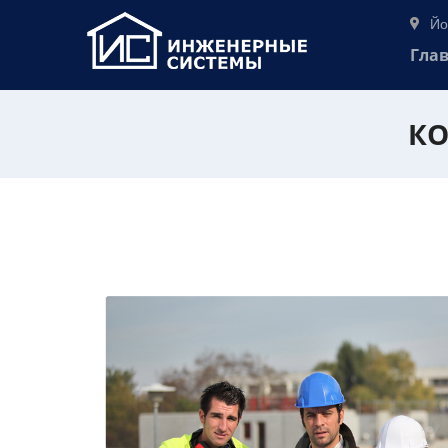
Йо
Гла
КО