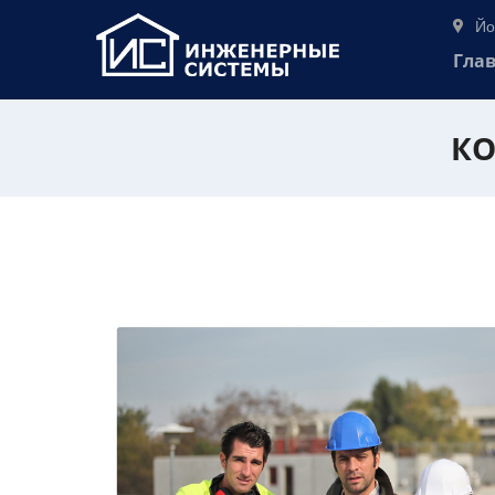
Йо
Гла
КО