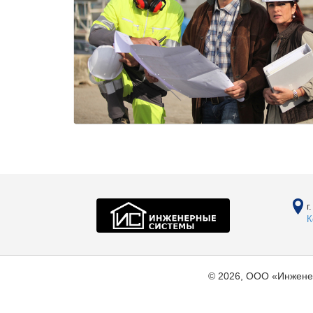
г
К
© 2026, ООО «Инжене