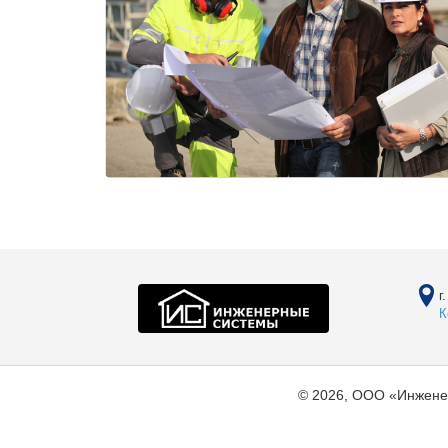
г
К
© 2026, ООО «Инжене