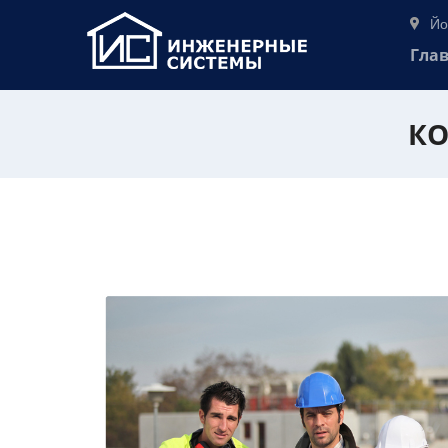
Йо
Гла
КО