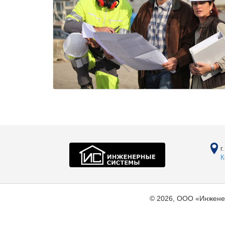
г
К
© 2026, ООО «Инжене