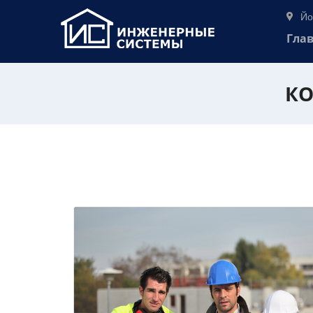
Йо
Гла
КО