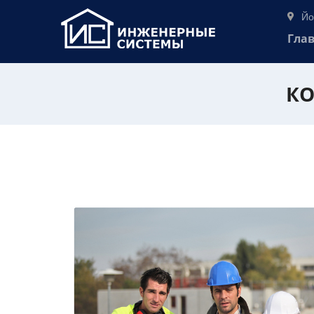
Йо
Гла
КО