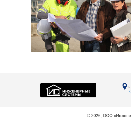
г
К
© 2026, ООО «Инжене