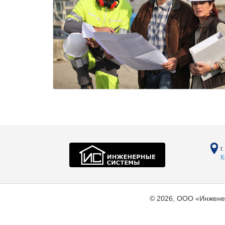
г
К
© 2026, ООО «Инжене