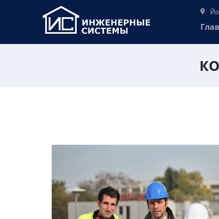
Йо
Гла
КО