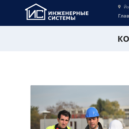
Йо
Гла
КО