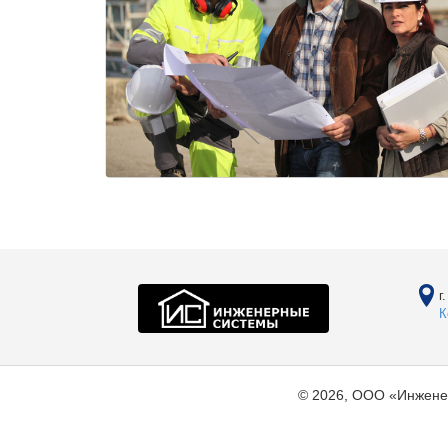
г
К
© 2026, ООО «Инжене