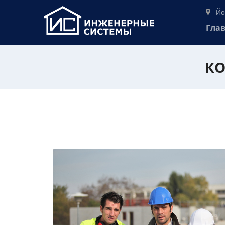
Йо
Гла
КО