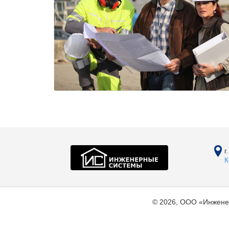
г
К
© 2026, ООО «Инжене