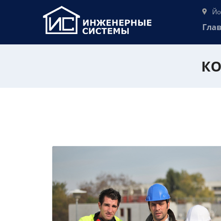
Йо
Гла
КО