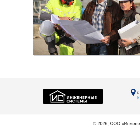
г
К
© 2026, ООО «Инжене