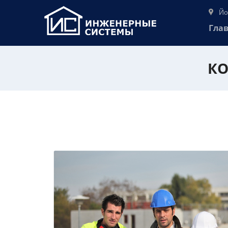
Йо
Гла
КО