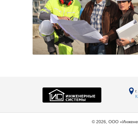
г
К
© 2026, ООО «Инжене