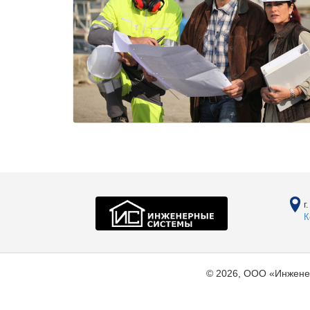
г
К
© 2026, ООО «Инжене