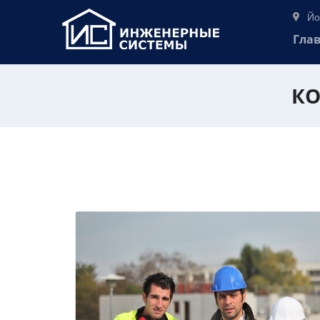
Йо
Гла
КО