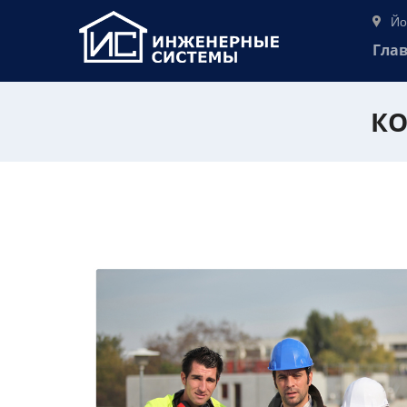
Йо
Гла
КО