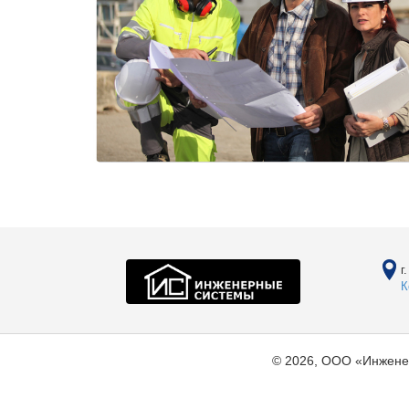
г
К
© 2026, ООО «Инжене