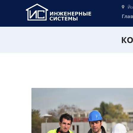
Йо
Гла
КО