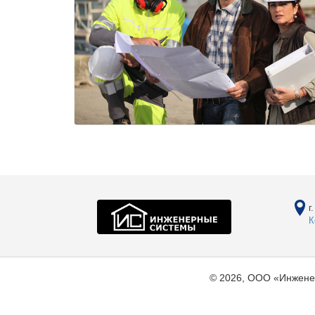
г
К
© 2026, ООО «Инжене