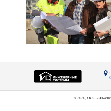
г
К
© 2026, ООО «Инжене