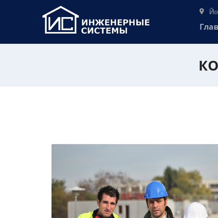
Йо
Гла
КО