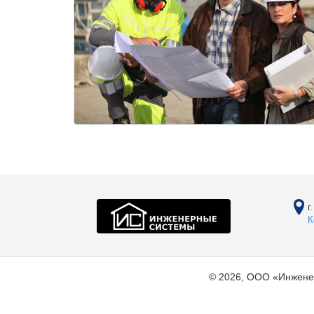
г
К
© 2026, ООО «Инжене