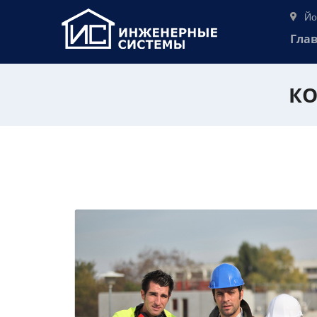
Йо
Гла
КО