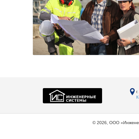
г
К
© 2026, ООО «Инжене