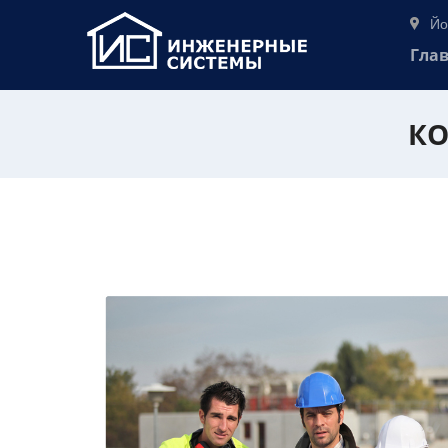
Йо
Гла
КО