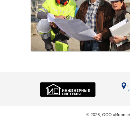
г
К
© 2026, ООО «Инжене