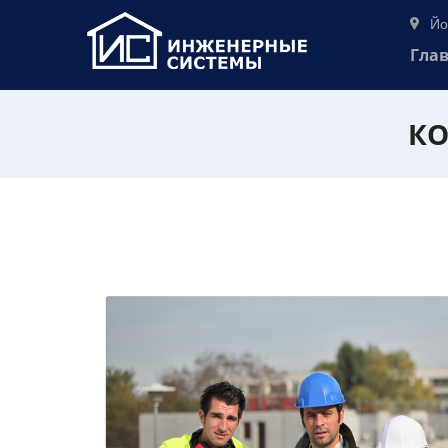
Йо
Гла
КО