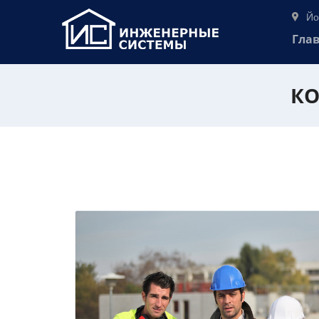
Йо
Гла
КО