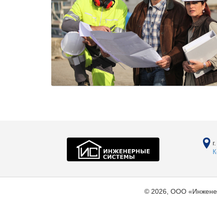
г
К
© 2026, ООО «Инжене