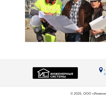
г
К
© 2026, ООО «Инжене