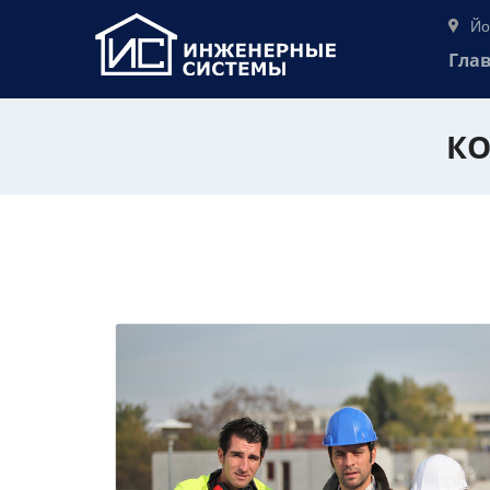
Йо
Гла
КО