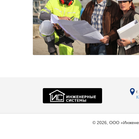
г
К
© 2026, ООО «Инжене