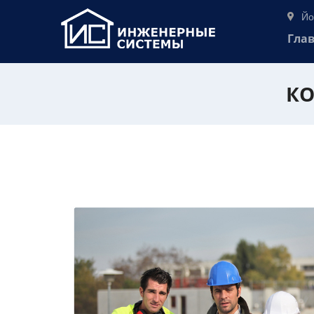
Йо
Гла
КО