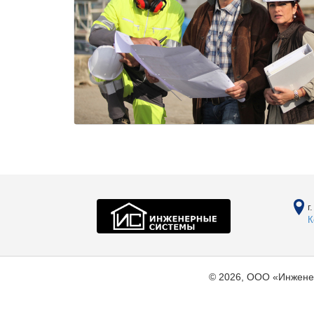
г
К
© 2026, ООО «Инжене