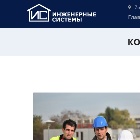
Йо
Гла
КО