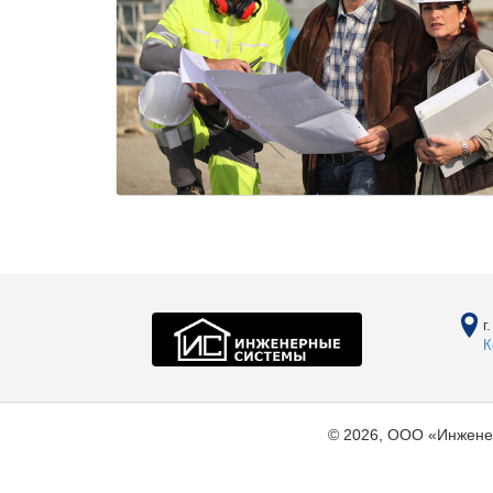
г
К
© 2026, ООО «Инжене