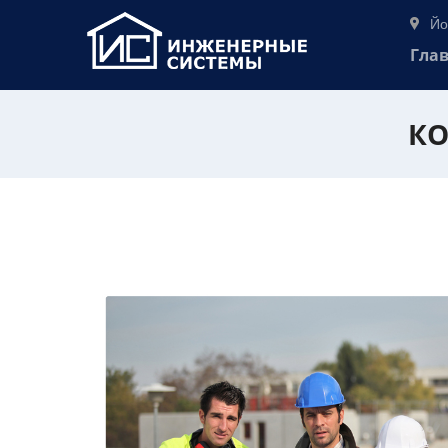
Йо
Гла
КО