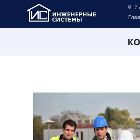
Йо
Гла
КО