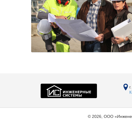
г
К
© 2026, ООО «Инжене