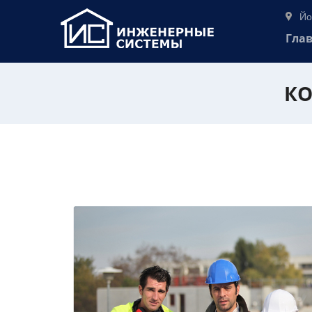
Йо
Гла
КО