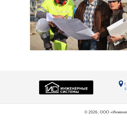
г
К
© 2026, ООО «Инжене