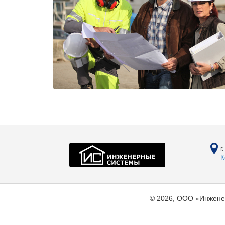
г
К
© 2026, ООО «Инжене