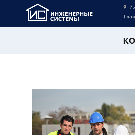
Йо
Гла
КО