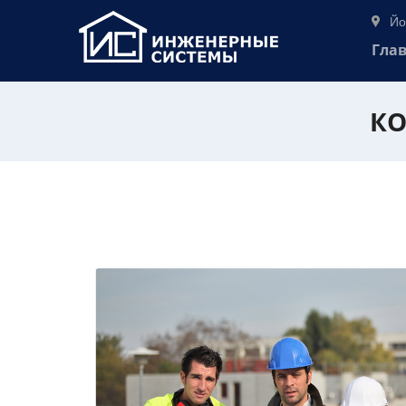
Йо
Гла
КО