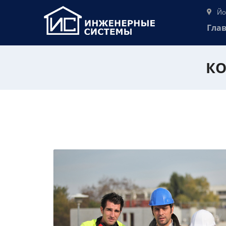
Йо
Гла
КО