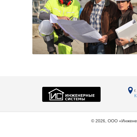
г
К
© 2026, ООО «Инжене