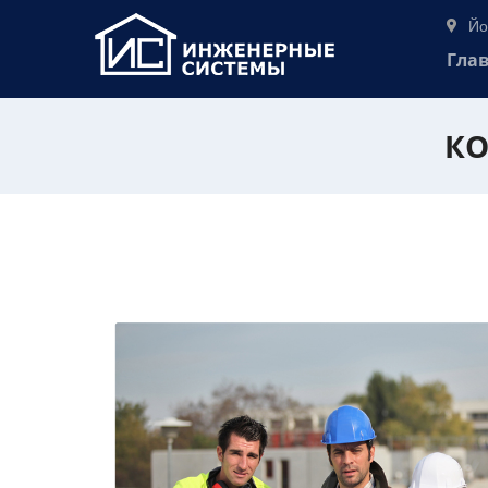
Йо
Гла
КО