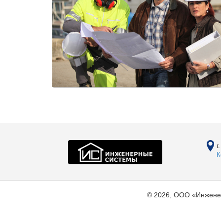
г
К
© 2026, ООО «Инжене