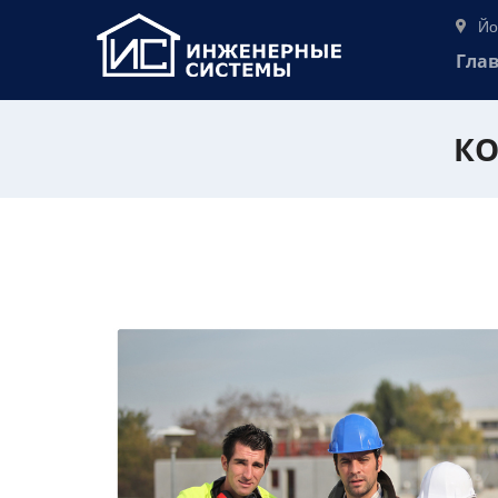
Йо
Гла
КО