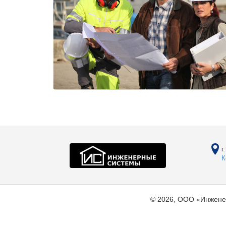
г
К
© 2026, ООО «Инжене