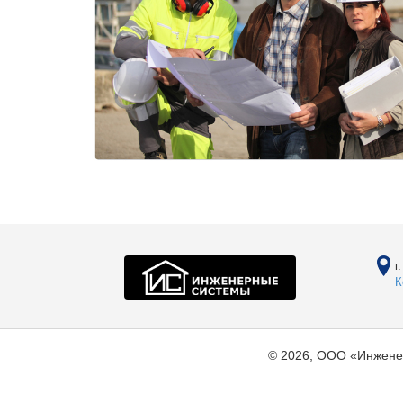
г
К
© 2026, ООО «Инжене