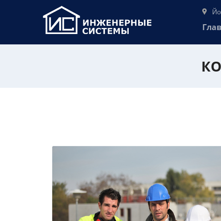
Йо
Гла
КО