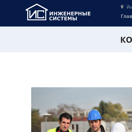
Йо
Гла
КО