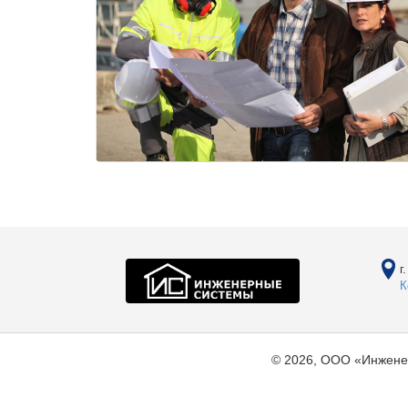
г
К
© 2026, ООО «Инжене