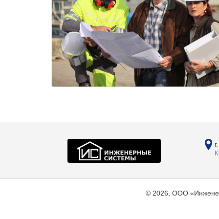
г
К
© 2026, ООО «Инжене