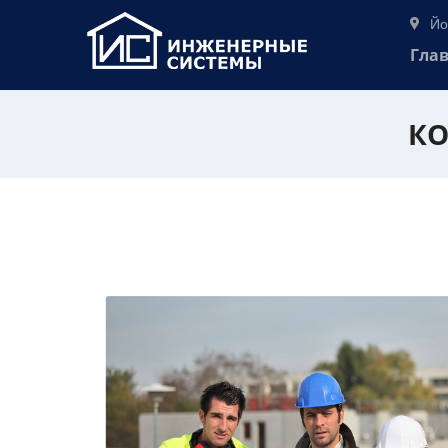
Йо
Гла
КО