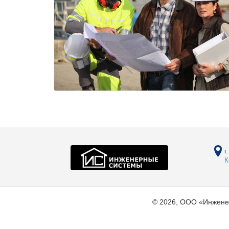
г
К
© 2026, ООО «Инжене