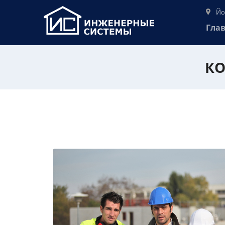
Йо
Гла
КО