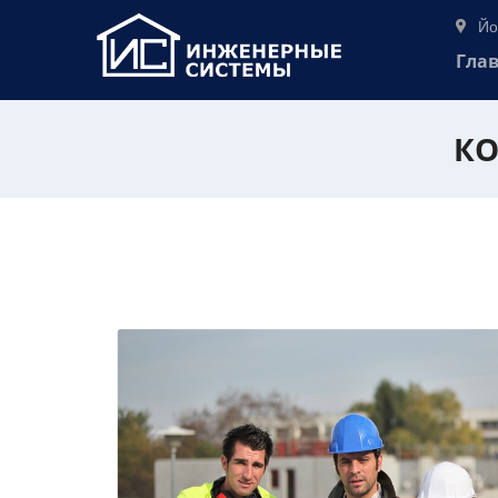
Йо
Гла
КО