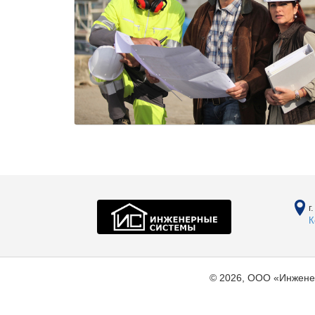
г
К
© 2026, ООО «Инжене