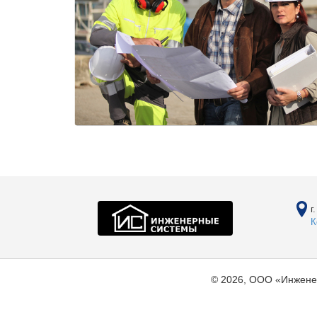
г
К
© 2026, ООО «Инжене