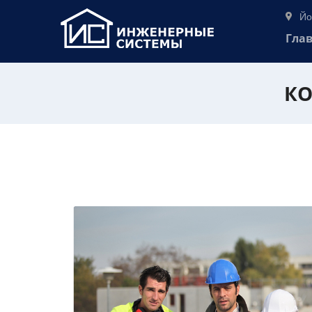
Йо
Гла
КО