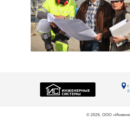
г
К
© 2026, ООО «Инжене