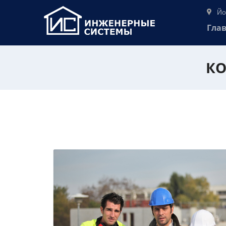
Йо
Гла
КО