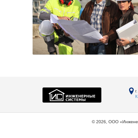
г
К
© 2026, ООО «Инжене