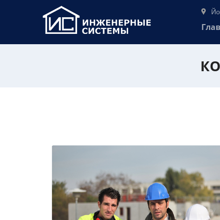
Йо
Гла
КО