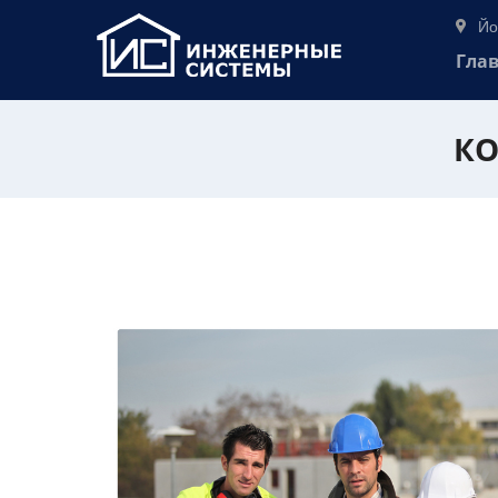
Йо
Гла
КО