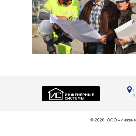
г
К
© 2026, ООО «Инжене