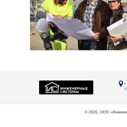
г
К
© 2026, ООО «Инжене