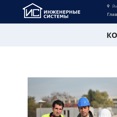
Йо
Гла
КО