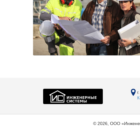
г
К
© 2026, ООО «Инжене