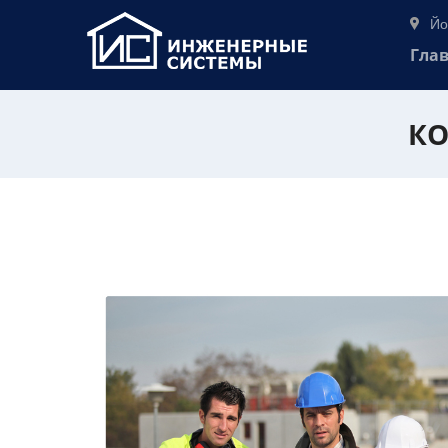
Йо
Гла
КО