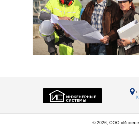
г
К
© 2026, ООО «Инжене