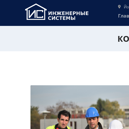
Йо
Гла
КО