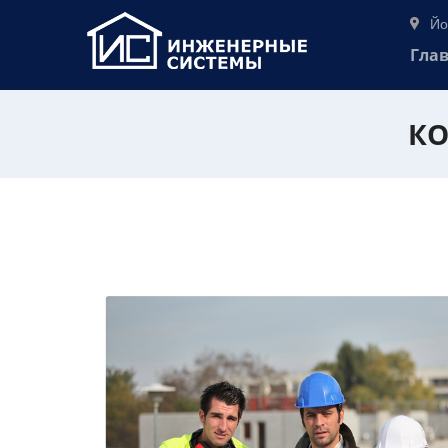
Йо
Гла
КО