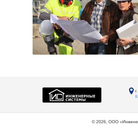
г
К
© 2026, ООО «Инжене