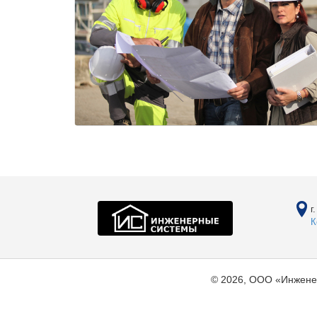
г
К
© 2026, ООО «Инжене