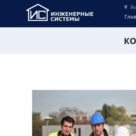
Йо
Гла
КО