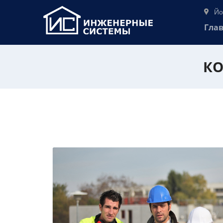
Йо
Гла
КО