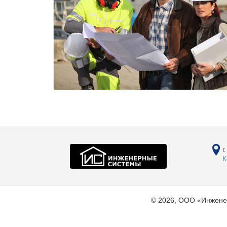
г
К
© 2026, ООО «Инжене