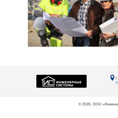
г
К
© 2026, ООО «Инжене