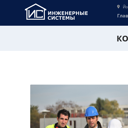
Йо
Гла
КО